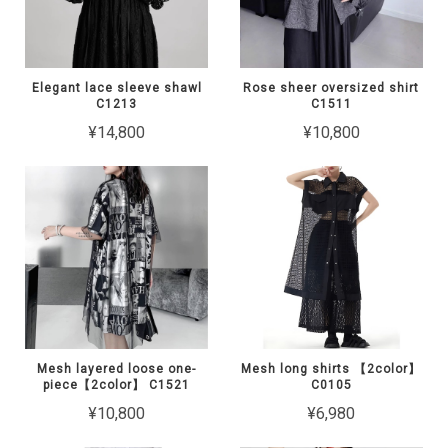
Elegant lace sleeve shawl
Rose sheer oversized shirt
C1213
C1511
¥14,800
¥10,800
Mesh layered loose one-
Mesh long shirts 【2color】
piece【2color】 C1521
C0105
¥10,800
¥6,980