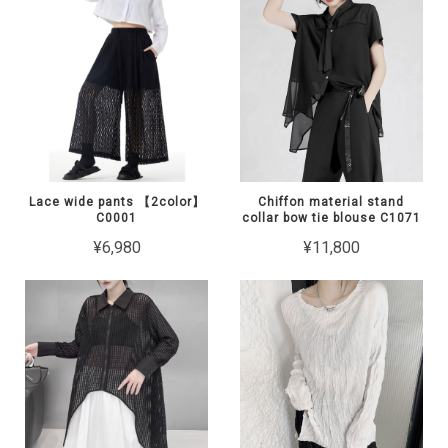
Lace wide pants 【2color】
Chiffon material stand
C0001
collar bow tie blouse C1071
¥6,980
¥11,800