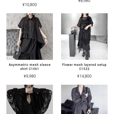
¥8,980
¥10,800
Asymmetric mesh sleeve
Flower mesh layered setup
shirt C1561
C1522
¥9,980
¥14,800