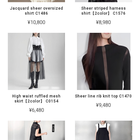
Jacquard sheer oversized
Sheer striped harness
shirt C1486
shirt【2color】 C1576
¥10,800
¥8,980
High waist ruffled mesh
Sheer line rib knit top C1470
skirt【2color】 C0154
¥9,480
¥6,480