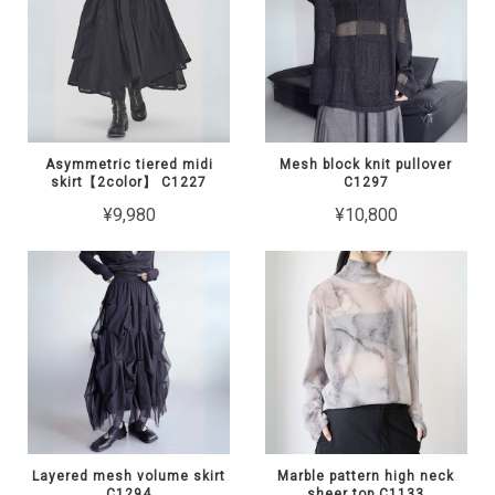
Asymmetric tiered midi
Mesh block knit pullover
skirt【2color】 C1227
C1297
¥9,980
¥10,800
Layered mesh volume skirt
Marble pattern high neck
C1294
sheer top C1133