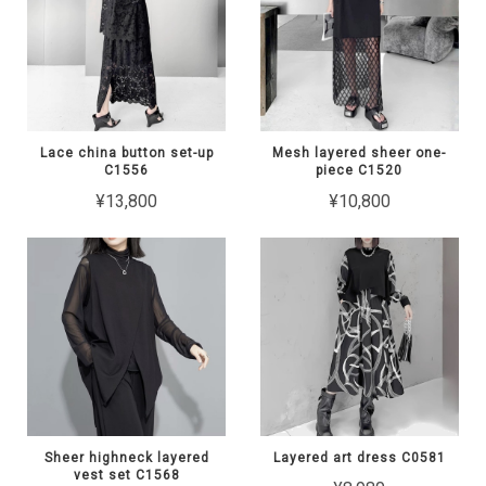
Lace china button set-up
Mesh layered sheer one-
C1556
piece C1520
¥13,800
¥10,800
Sheer highneck layered
Layered art dress C0581
vest set C1568