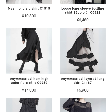
Mesh long zip shirt C1515
Loose long sleeve bottling
shirt【2color】 C0522
¥10,800
¥6,480
Asymmetrical hem high
Asymmetrical layered long
waist flare skirt C0950
skirt C1187
¥14,800
¥6,980