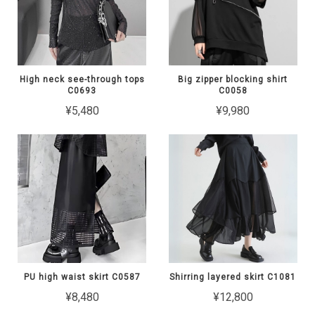
High neck see-through tops
Big zipper blocking shirt
C0693
C0058
¥5,480
¥9,980
PU high waist skirt C0587
Shirring layered skirt C1081
¥8,480
¥12,800