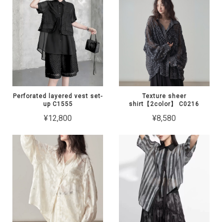
Perforated layered vest set-
Texture sheer
up C1555
shirt【2color】 C0216
¥12,800
¥8,580