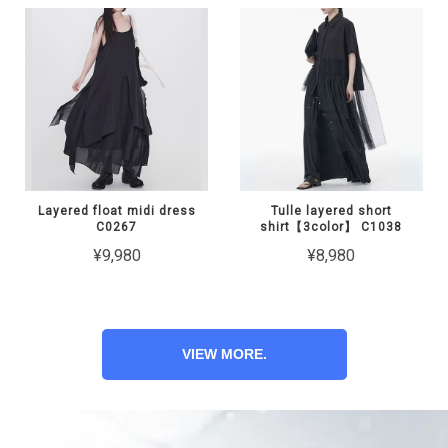
Layered float midi dress
Tulle layered short
C0267
shirt【3color】 C1038
¥9,980
¥8,980
VIEW MORE.