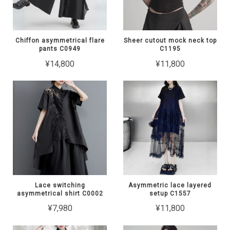
Chiffon asymmetrical flare
Sheer cutout mock neck top
pants C0949
C1195
¥14,800
¥11,800
Lace switching
Asymmetric lace layered
asymmetrical shirt C0002
setup C1557
¥7,980
¥11,800