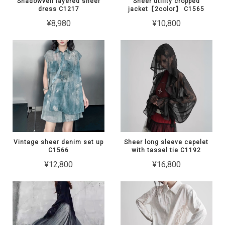
Shadowveil layered sheer
Sheer utility cropped
dress C1217
jacket【2color】 C1565
¥8,980
¥10,800
Vintage sheer denim set up
Sheer long sleeve capelet
C1566
with tassel tie C1192
¥12,800
¥16,800