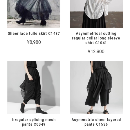
Sheer lace tulle skirt C1437
Asymmetrical cutting
regular collar long sleeve
¥8,980
shirt C1041
¥12,800
Irregular splicing mesh
Asymmetric sheer layered
pants C0049
pants C1536