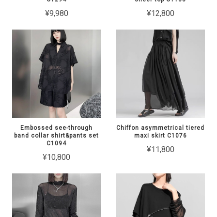
¥9,980
¥12,800
Embossed see-through
Chiffon asymmetrical tiered
band collar shirt&pants set
maxi skirt C1076
C1094
¥11,800
¥10,800