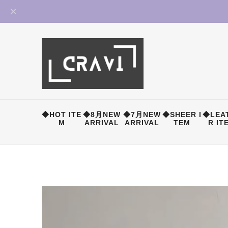
◆HOT ITE
◆8月NEW
◆7月NEW
◆SHEER I
◆LEA
M
ARRIVAL
ARRIVAL
TEM
R IT