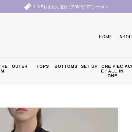
LINEお友だち登録で500円OFFクーポン
HOME
ABOU
THE
OUTER
TOPS
BOTTOMS
SET UP
ONE PIEC
AC
EM
E / ALL IN
ONE