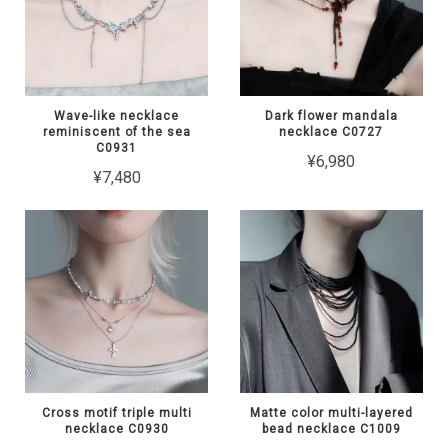
Wave-like necklace
Dark flower mandala
reminiscent of the sea
necklace C0727
C0931
¥6,980
¥7,480
Cross motif triple multi
Matte color multi-layered
necklace C0930
bead necklace C1009