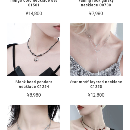
Indigo cord necklace set
Falling rock galaxy
C1581
necklace C0700
¥14,800
¥7,980
Black bead pendant
Star motif layered necklace
necklace C1254
C1253
¥8,980
¥12,800