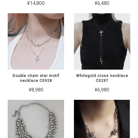
¥14,800
¥6,480
Double chain star motif
Whitegold cross necklace
necklace C0928
C0297
¥8,980
¥6,980