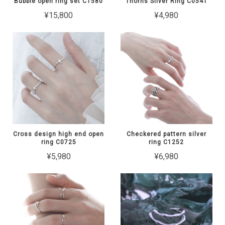
Bubble open ring set C1580
Thorns Silver Ring C0541
¥15,800
¥4,980
Cross design high end open
Checkered pattern silver
ring C0725
ring C1252
¥5,980
¥6,980