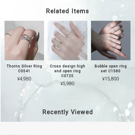
Related Items
Thorns Silver Ring
Cross design high
Bubble open ring
C0541
end open ring
set C1580
C0725
¥4,980
¥15,800
¥5,980
Recently Viewed