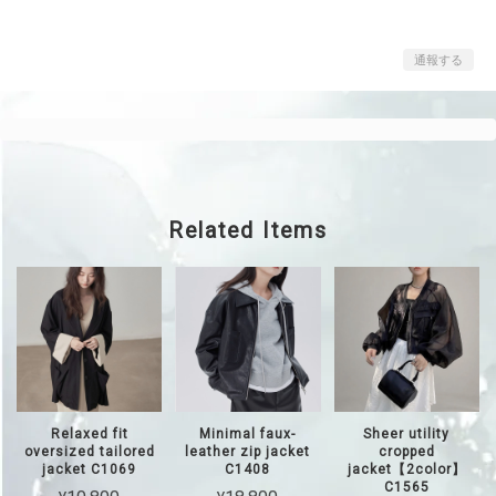
通報する
Related Items
Relaxed fit
Minimal faux-
Sheer utility
oversized tailored
leather zip jacket
cropped
jacket C1069
C1408
jacket【2color】
C1565