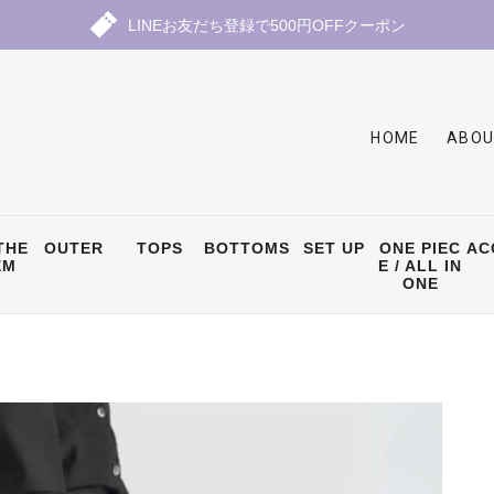
LINEお友だち登録で500円OFFクーポン
HOME
ABOU
THE
OUTER
TOPS
BOTTOMS
SET UP
ONE PIEC
AC
EM
E / ALL IN
ONE