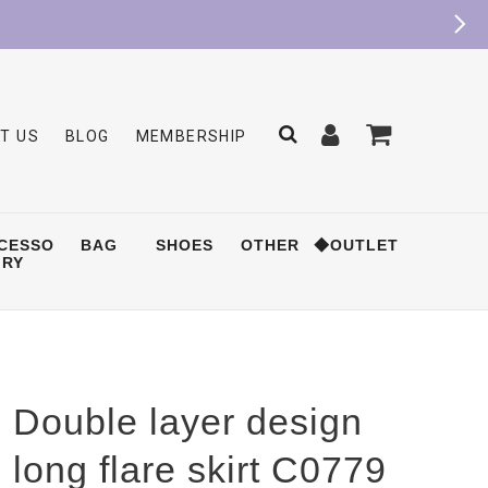
T US
BLOG
MEMBERSHIP
CESSO
BAG
SHOES
OTHER
◆OUTLET
RY
Double layer design
long flare skirt C0779