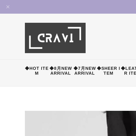
◆HOT ITE
◆8月NEW
◆7月NEW
◆SHEER I
◆LEA
M
ARRIVAL
ARRIVAL
TEM
R IT