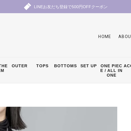
LINEお友だち登録で500円OFFクーポン
HOME
ABOU
THE
OUTER
TOPS
BOTTOMS
SET UP
ONE PIEC
AC
EM
E / ALL IN
ONE