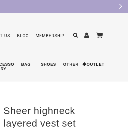
T US
BLOG
MEMBERSHIP
CESSO
BAG
SHOES
OTHER
◆OUTLET
RY
Sheer highneck
layered vest set