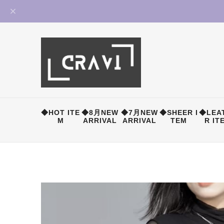
◆HOT ITE
◆8月NEW
◆7月NEW
◆SHEER I
◆LEA
M
ARRIVAL
ARRIVAL
TEM
R IT