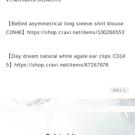
【Belted asymmetrical long sleeve shirt blouse
C0948】
https://shop.cravi.net/items/100266553
【Day dream natural white agate ear clips C014
5】
https://shop.cravi.net/items/87267878
通報する