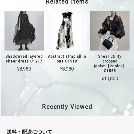
Related Items
Shadowveil layered
Abstract strap all in
Sheer utility
sheer dress C1217
one C1519
cropped
jacket【2color】
¥8,980
¥8,980
C1565
¥10,800
Recently Viewed
送料・配送について