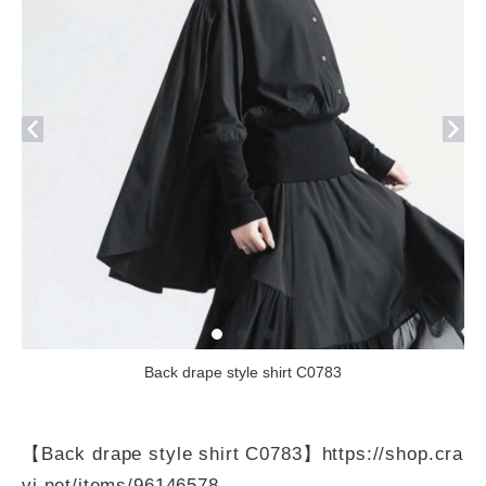
Back drape style shirt C0783
【Back drape style shirt C0783】
https://shop.cra
vi.net/items/96146578