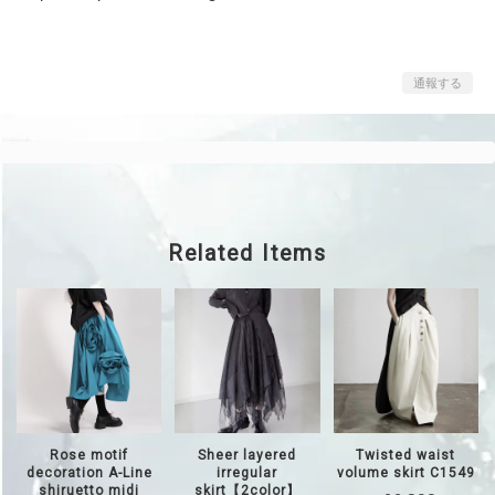
通報する
Related Items
Rose motif
Sheer layered
Twisted waist
decoration A-Line
irregular
volume skirt C1549
shiruetto midi
skirt【2color】