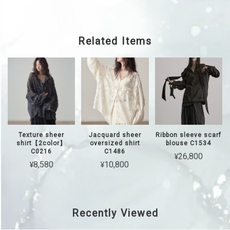
Related Items
Texture sheer
Jacquard sheer
Ribbon sleeve scarf
shirt【2color】
oversized shirt
blouse C1534
C0216
C1486
¥26,800
¥8,580
¥10,800
Recently Viewed