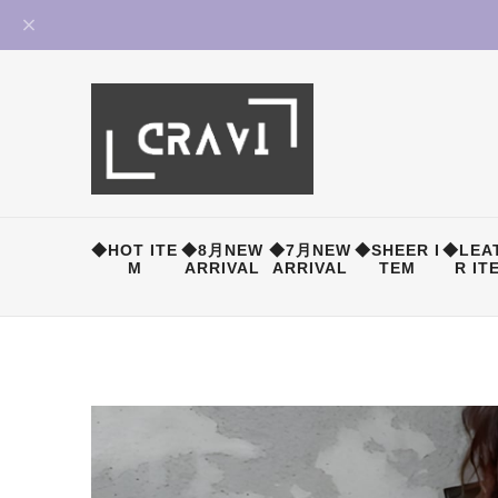
◆HOT ITE
◆8月NEW
◆7月NEW
◆SHEER I
◆LEA
M
ARRIVAL
ARRIVAL
TEM
R IT