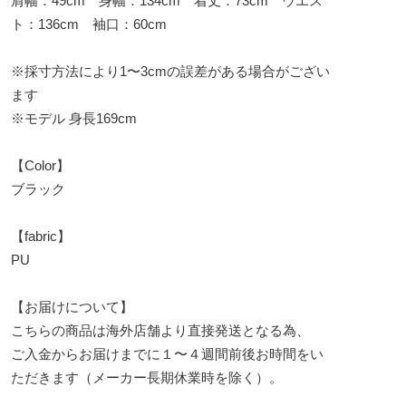
肩幅：49cm 身幅：134cm 着丈：73cm ウエス
ト：136cm 袖口：60cm
※採寸方法により1〜3cmの誤差がある場合がござい
ます
※モデル 身長169cm
【Color】
ブラック
【fabric】
PU
【お届けについて】
こちらの商品は海外店舗より直接発送となる為、
ご入金からお届けまでに１〜４週間前後お時間をい
ただきます（メーカー長期休業時を除く）。