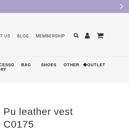
T US
BLOG
MEMBERSHIP
CESSO
BAG
SHOES
OTHER
◆OUTLET
RY
Pu leather vest
C0175