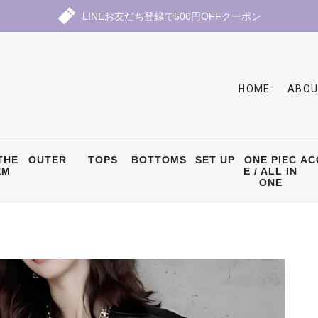
LINEお友だち登録で500円OFFクーポン
HOME
ABOU
THE
OUTER
TOPS
BOTTOMS
SET UP
ONE PIEC
AC
EM
E / ALL IN
ONE