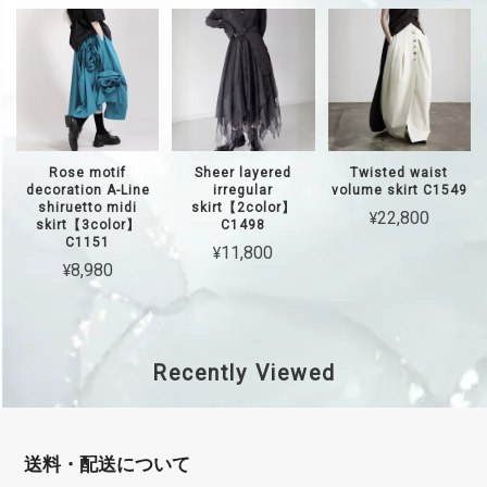
Rose motif
Sheer layered
Twisted waist
decoration A-Line
irregular
volume skirt C1549
shiruetto midi
skirt【2color】
¥22,800
skirt【3color】
C1498
C1151
¥11,800
¥8,980
Recently Viewed
送料・配送について