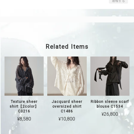
通報する
Related Items
Texture sheer
Jacquard sheer
Ribbon sleeve scarf
shirt【2color】
oversized shirt
blouse C1534
C0216
C1486
¥26,800
¥8,580
¥10,800