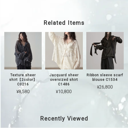
Related Items
Texture sheer
Jacquard sheer
Ribbon sleeve scarf
shirt【2color】
oversized shirt
blouse C1534
C0216
C1486
¥26,800
¥8,580
¥10,800
Recently Viewed