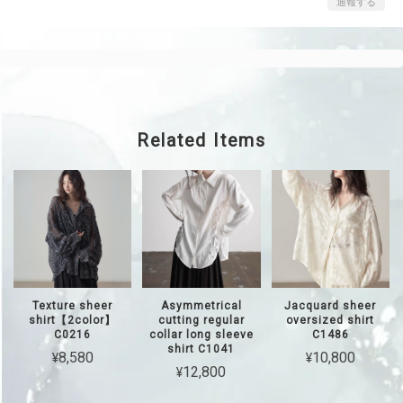
通報する
Related Items
Texture sheer
Asymmetrical
Jacquard sheer
shirt【2color】
cutting regular
oversized shirt
C0216
collar long sleeve
C1486
shirt C1041
¥8,580
¥10,800
¥12,800