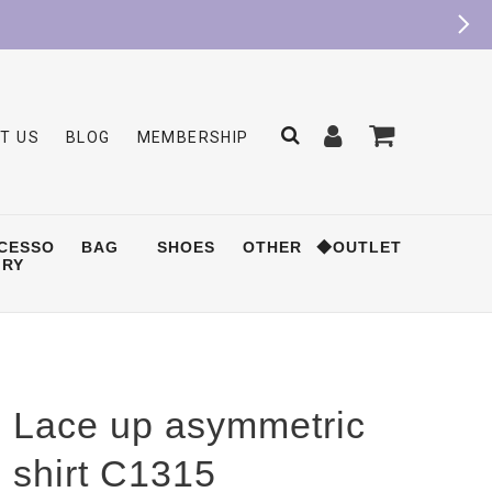
T US
BLOG
MEMBERSHIP
CESSO
BAG
SHOES
OTHER
◆OUTLET
RY
Lace up asymmetric
shirt C1315