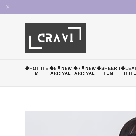
◆HOT ITE
◆8月NEW
◆7月NEW
◆SHEER I
◆LEA
M
ARRIVAL
ARRIVAL
TEM
R IT