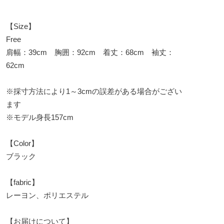
【Size】
Free
肩幅：39cm 胸囲：92cm 着丈：68cm 袖丈：
62cm
※採寸方法により1～3cmの誤差がある場合がござい
ます
※モデル身長157cm
【Color】
ブラック
【fabric】
レーヨン、ポリエステル
【お届けについて】