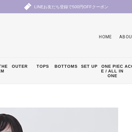
LINEお友だち登録で500円OFFクーポン
HOME
ABOU
THE
OUTER
TOPS
BOTTOMS
SET UP
ONE PIEC
AC
EM
E / ALL IN
ONE