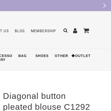
T US
BLOG
MEMBERSHIP
CESSO
BAG
SHOES
OTHER
◆OUTLET
RY
Diagonal button
pleated blouse C1292