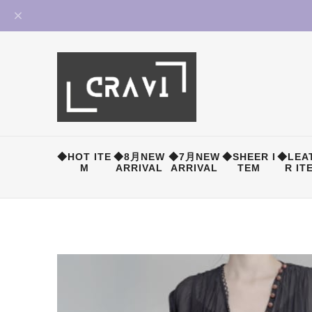
◆HOT ITE
◆8月NEW
◆7月NEW
◆SHEER I
◆LEA
M
ARRIVAL
ARRIVAL
TEM
R IT