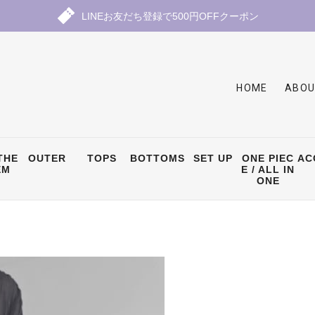
LINEお友だち登録で500円OFFクーポン
HOME
ABOU
THE
OUTER
TOPS
BOTTOMS
SET UP
ONE PIEC
AC
EM
E / ALL IN
ONE