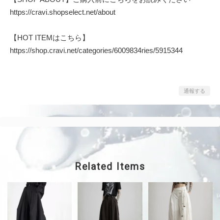
https://cravi.shopselect.net/about
【HOT ITEMはこちら】
https://shop.cravi.net/categories/6009834ries/5915344
通報する
Related Items