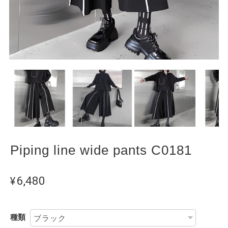
Piping line wide pants C0181
¥6,480
種類