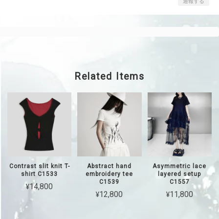
通報する
Related Items
Contrast slit knit T-
Abstract hand
Asymmetric lace
shirt C1533
embroidery tee
layered setup
C1539
C1557
¥14,800
¥12,800
¥11,800