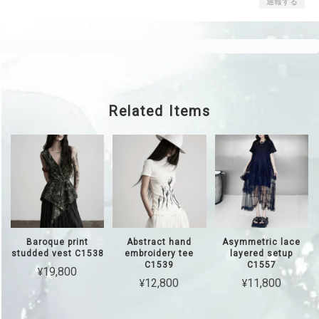
通報する
Related Items
Baroque print
Abstract hand
Asymmetric lace
studded vest C1538
embroidery tee
layered setup
C1539
C1557
¥19,800
¥12,800
¥11,800