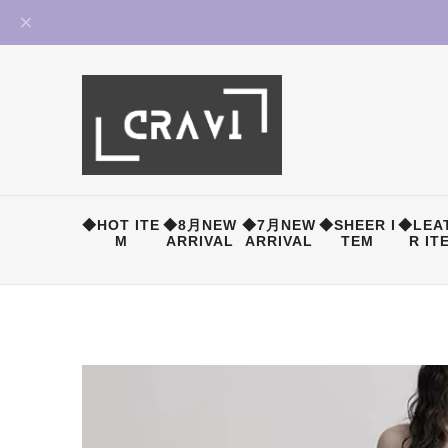
◆HOT ITE
◆8月NEW
◆7月NEW
◆SHEER I
◆LEA
M
ARRIVAL
ARRIVAL
TEM
R IT