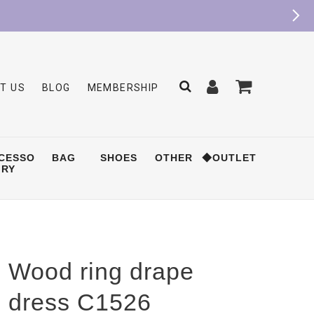
T US
BLOG
MEMBERSHIP
CESSO
BAG
SHOES
OTHER
◆OUTLET
RY
Wood ring drape
dress C1526