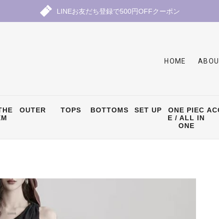
LINEお友だち登録で500円OFFクーポン
HOME
ABOU
THE
OUTER
TOPS
BOTTOMS
SET UP
ONE PIEC
AC
EM
E / ALL IN
ONE