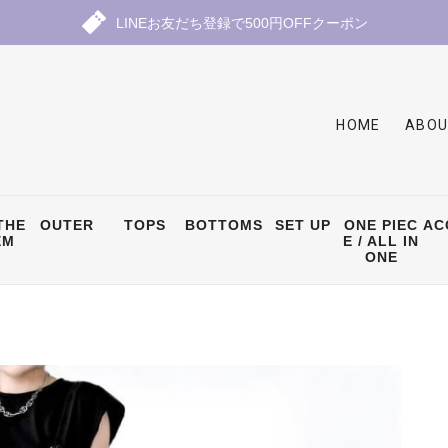
LINEお友だち登録で500円OFFクーポン
HOME
ABOU
THE
OUTER
TOPS
BOTTOMS
SET UP
ONE PIEC
AC
EM
E / ALL IN
ONE