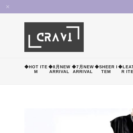
◆HOT ITE
◆8月NEW
◆7月NEW
◆SHEER I
◆LEA
M
ARRIVAL
ARRIVAL
TEM
R IT