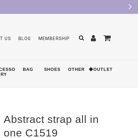
T US
BLOG
MEMBERSHIP
CESSO
BAG
SHOES
OTHER
◆OUTLET
RY
Abstract strap all in
one C1519