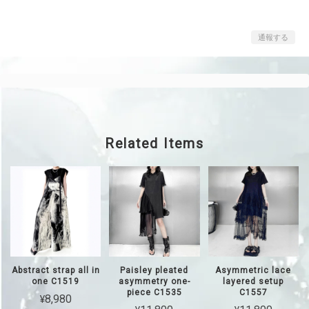
通報する
Related Items
Abstract strap all in
Paisley pleated
Asymmetric lace
one C1519
asymmetry one-
layered setup
piece C1535
C1557
¥8,980