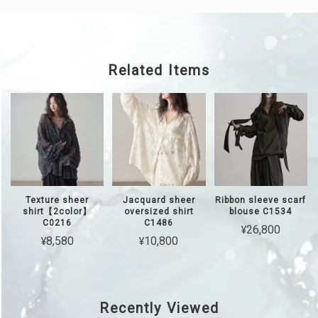
Related Items
Texture sheer
Jacquard sheer
Ribbon sleeve scarf
shirt【2color】
oversized shirt
blouse C1534
C0216
C1486
¥26,800
¥8,580
¥10,800
Recently Viewed