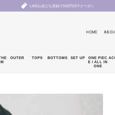
LINEお友だち登録で500円OFFクーポン
HOME
ABOU
THE
OUTER
TOPS
BOTTOMS
SET UP
ONE PIEC
AC
EM
E / ALL IN
ONE