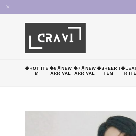
◆HOT ITE
◆8月NEW
◆7月NEW
◆SHEER I
◆LEA
M
ARRIVAL
ARRIVAL
TEM
R IT