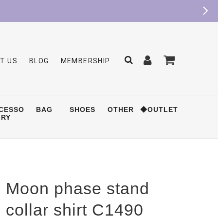
T US
BLOG
MEMBERSHIP
CESSO
BAG
SHOES
OTHER
◆OUTLET
RY
Moon phase stand
collar shirt C1490