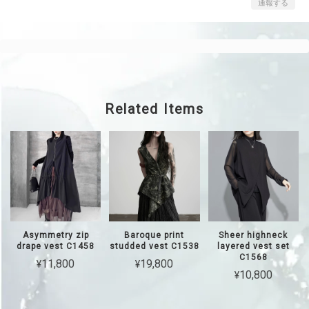
通報する
Related Items
Asymmetry zip
Baroque print
Sheer highneck
drape vest C1458
studded vest C1538
layered vest set
C1568
¥11,800
¥19,800
¥10,800