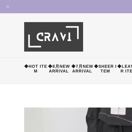
◆HOT ITE
◆8月NEW
◆7月NEW
◆SHEER I
◆LEA
M
ARRIVAL
ARRIVAL
TEM
R IT