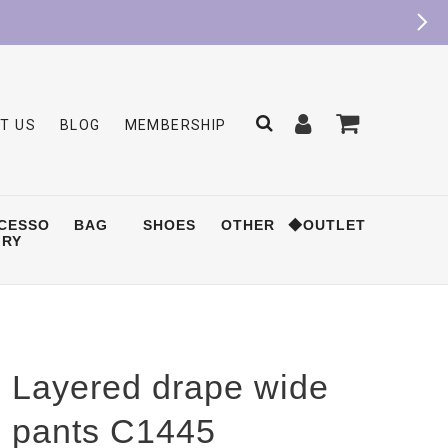
T US
BLOG
MEMBERSHIP
CESSO
BAG
SHOES
OTHER
◆OUTLET
RY
Layered drape wide
pants C1445