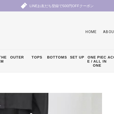
LINEお友だち登録で500円OFFクーポン
HOME
ABOU
THE
OUTER
TOPS
BOTTOMS
SET UP
ONE PIEC
AC
EM
E / ALL IN
ONE