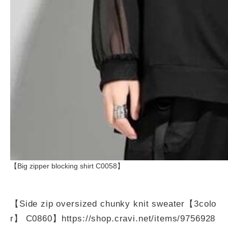
【Big zipper blocking shirt C0058】
【Side zip oversized chunky knit sweater【3colo
r】 C0860】
https://shop.cravi.net/items/9756928