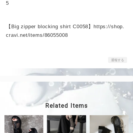
5
【Big zipper blocking shirt C0058】
https://shop.
cravi.net/items/86055008
通報する
Related Items