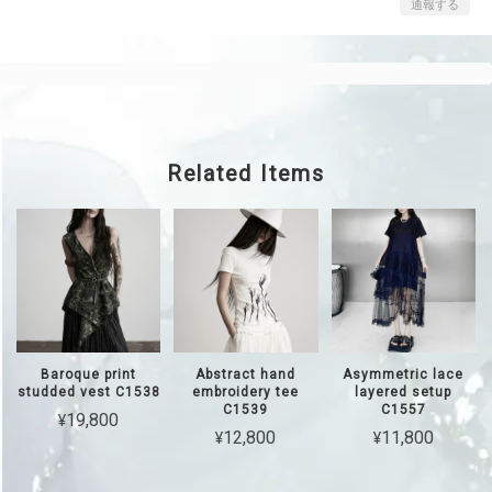
通報する
Related Items
Baroque print
Abstract hand
Asymmetric lace
studded vest C1538
embroidery tee
layered setup
C1539
C1557
¥19,800
¥12,800
¥11,800