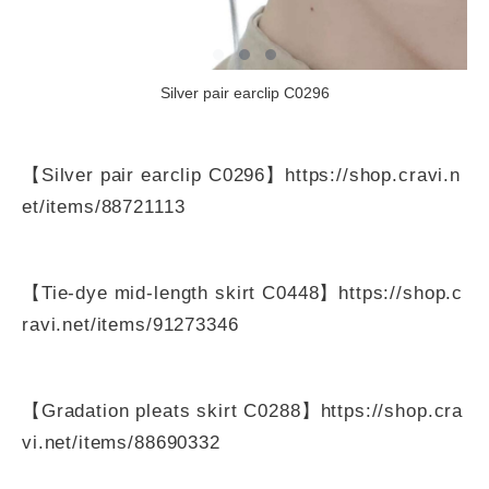
Silver pair earclip C0296
【Silver pair earclip C0296】
https://shop.cravi.n
et/items/88721113
【Tie-dye mid-length skirt C0448】
https://shop.c
ravi.net/items/91273346
【Gradation pleats skirt C0288】
https://shop.cra
vi.net/items/88690332