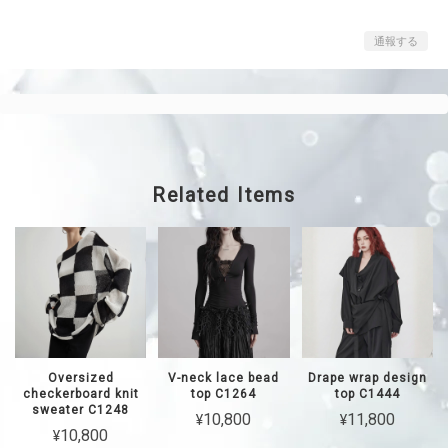
通報する
Related Items
Oversized
V-neck lace bead
Drape wrap design
checkerboard knit
top C1264
top C1444
sweater C1248
¥10,800
¥11,800
¥10,800