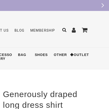
T US
BLOG
MEMBERSHIP
CESSO
BAG
SHOES
OTHER
◆OUTLET
RY
Generously draped
long dress shirt