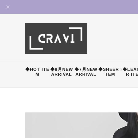
◆HOT ITE
◆8月NEW
◆7月NEW
◆SHEER I
◆LEA
M
ARRIVAL
ARRIVAL
TEM
R IT