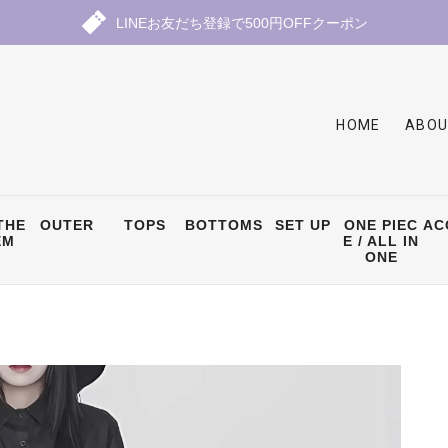
LINEお友だち登録で500円OFFクーポン
HOME
ABOU
THE
OUTER
TOPS
BOTTOMS
SET UP
ONE PIEC
AC
EM
E / ALL IN
ONE