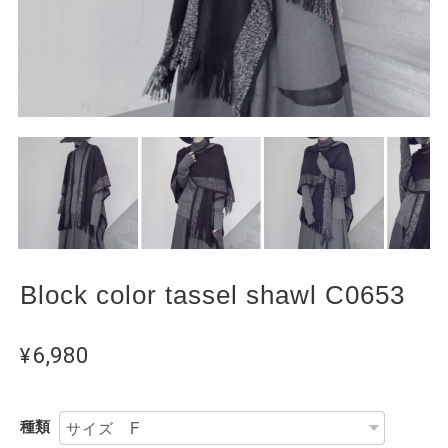
Block color tassel shawl C0653
¥6,980
種類