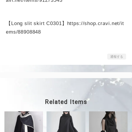
avi.net/items/91273543
【Long slit skirt C0301】
https://shop.cravi.net/it
ems/88908848
通報する
Related Items