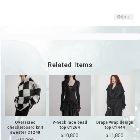
通報する
Related Items
Oversized
V-neck lace bead
Drape wrap design
checkerboard knit
top C1264
top C1444
sweater C1248
¥10,800
¥11,800