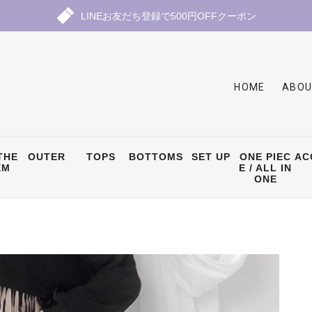
LINEお友だち登録で500円OFFクーポン
HOME
ABOU
THE
OUTER
TOPS
BOTTOMS
SET UP
ONE PIEC
AC
EM
E / ALL IN
ONE