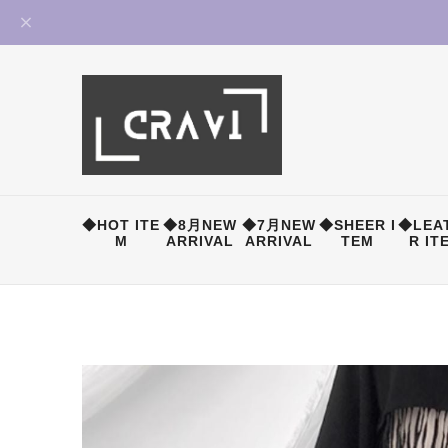
◆HOT ITE
◆8月NEW
◆7月NEW
◆SHEER I
◆LEA
M
ARRIVAL
ARRIVAL
TEM
R IT