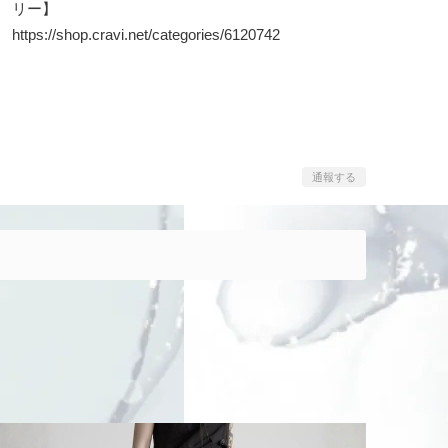
リー】
https://shop.cravi.net/categories/6120742
通報する