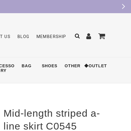
T US
BLOG
MEMBERSHIP
CESSO
BAG
SHOES
OTHER
◆OUTLET
RY
Mid-length striped a-
line skirt C0545