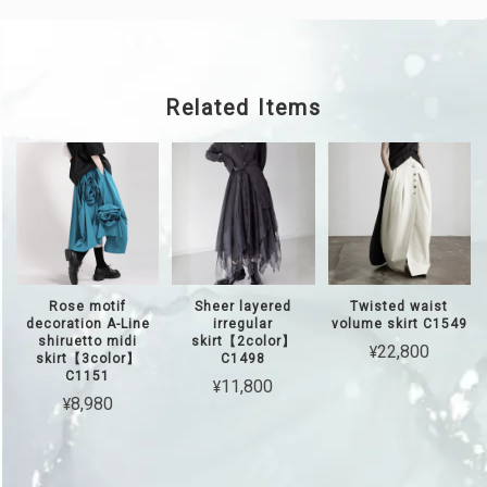
Related Items
Rose motif
Sheer layered
Twisted waist
decoration A-Line
irregular
volume skirt C1549
shiruetto midi
skirt【2color】
¥22,800
skirt【3color】
C1498
C1151
¥11,800
¥8,980