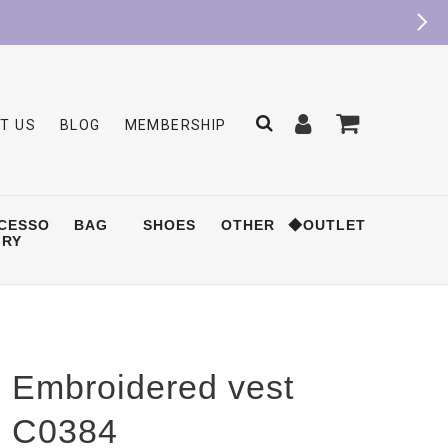
T US
BLOG
MEMBERSHIP
CESSO
BAG
SHOES
OTHER
◆OUTLET
RY
Embroidered vest
C0384