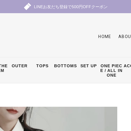
LINEお友だち登録で500円OFFクーポン
HOME
ABOU
THE
OUTER
TOPS
BOTTOMS
SET UP
ONE PIEC
AC
EM
E / ALL IN
ONE