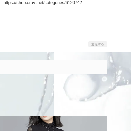
https://shop.cravi.net/categories/6120742
通報する