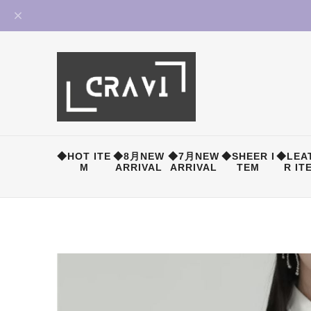
◆HOT ITE
◆8月NEW
◆7月NEW
◆SHEER I
◆LEA
M
ARRIVAL
ARRIVAL
TEM
R IT