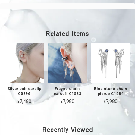
Related Items
Silver pair earclip
Frayed chain
Blue stone chain
C0296
earcuff C1583
pierce C1584
¥7,480
¥7,980
¥7,980
Recently Viewed