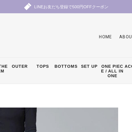
LINEお友だち登録で500円OFFクーポン
HOME
ABOU
THE
OUTER
TOPS
BOTTOMS
SET UP
ONE PIEC
AC
EM
E / ALL IN
ONE