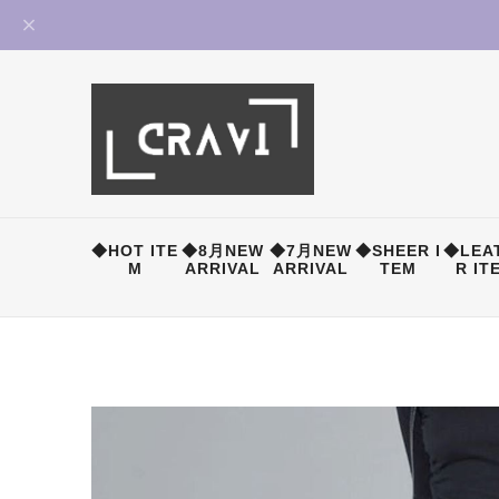
◆HOT ITE
◆8月NEW
◆7月NEW
◆SHEER I
◆LEA
M
ARRIVAL
ARRIVAL
TEM
R IT