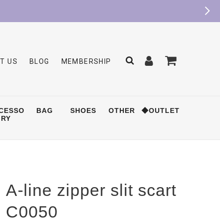
T US
BLOG
MEMBERSHIP
CESSO
BAG
SHOES
OTHER
◆OUTLET
RY
A-line zipper slit scart
C0050