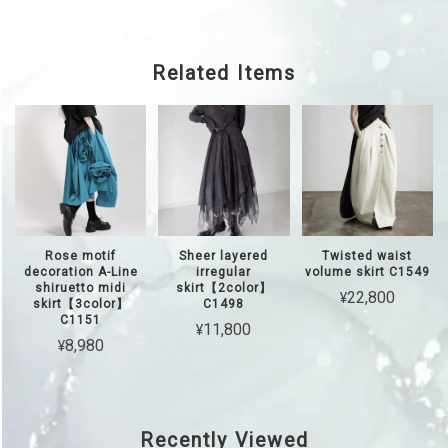
Related Items
Rose motif
Sheer layered
Twisted waist
decoration A-Line
irregular
volume skirt C1549
shiruetto midi
skirt【2color】
¥22,800
skirt【3color】
C1498
C1151
¥11,800
¥8,980
Recently Viewed