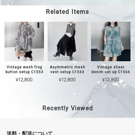
Related Items
Vintage wash frog
Asymmetric mesh
Vintage sheer
button setup C1553
vest setup C1563
denim set up C1566
¥12,800
¥12,800
¥12,800
Recently Viewed
送料・配送について