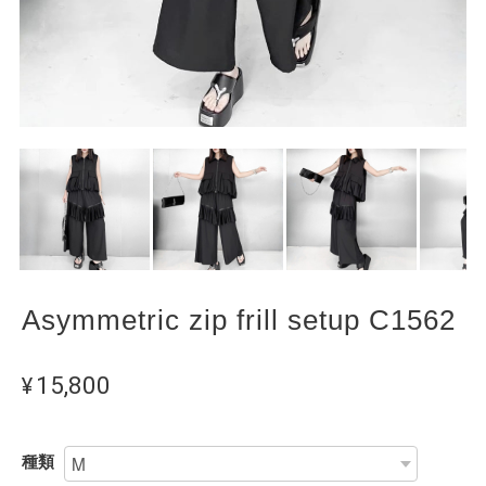
Asymmetric zip frill setup C1562
¥15,800
種類