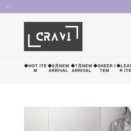
◆HOT ITE
◆8月NEW
◆7月NEW
◆SHEER I
◆LEA
M
ARRIVAL
ARRIVAL
TEM
R IT