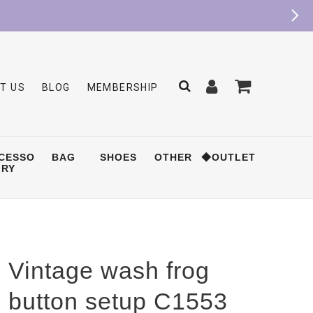
T US
BLOG
MEMBERSHIP
CESSO
BAG
SHOES
OTHER
◆OUTLET
RY
Vintage wash frog
button setup C1553