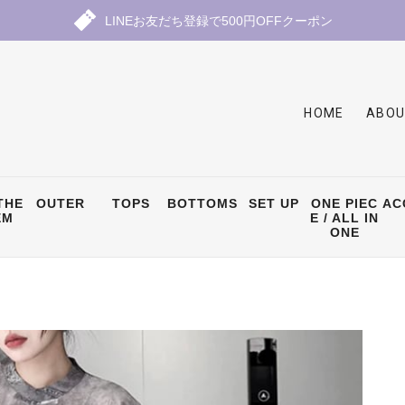
LINEお友だち登録で500円OFFクーポン
HOME
ABOU
THE
OUTER
TOPS
BOTTOMS
SET UP
ONE PIEC
AC
EM
E / ALL IN
ONE