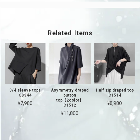
Related Items
3/4 sleeve tops
Asymmetry draped
Half zip draped top
C0344
button
C1514
top【2color】
¥7,980
¥8,980
C1512
¥11,800