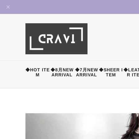
◆HOT ITE
◆8月NEW
◆7月NEW
◆SHEER I
◆LEA
M
ARRIVAL
ARRIVAL
TEM
R IT