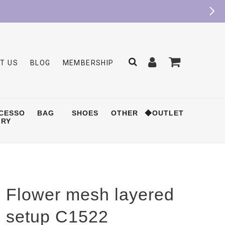
T US
BLOG
MEMBERSHIP
CESSO
BAG
SHOES
OTHER
◆OUTLET
RY
Flower mesh layered
setup C1522