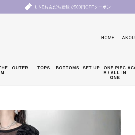
LINEお友だち登録で500円OFFクーポン
HOME
ABOU
THE
OUTER
TOPS
BOTTOMS
SET UP
ONE PIEC
AC
EM
E / ALL IN
ONE