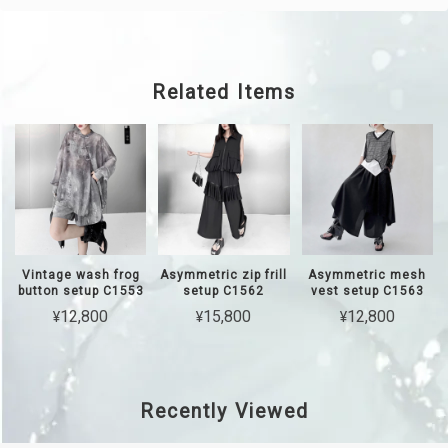
Related Items
Vintage wash frog
Asymmetric zip frill
Asymmetric mesh
button setup C1553
setup C1562
vest setup C1563
¥12,800
¥15,800
¥12,800
Recently Viewed