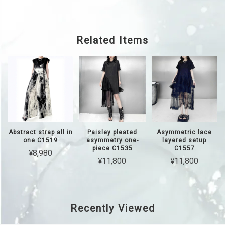
Related Items
Abstract strap all in
Paisley pleated
Asymmetric lace
one C1519
asymmetry one-
layered setup
piece C1535
C1557
¥8,980
¥11,800
¥11,800
Recently Viewed