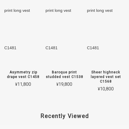
Asymmetry zip
Baroque print
Sheer highneck
drape vest C1458
studded vest C1538
layered vest set
C1568
¥11,800
¥19,800
¥10,800
Recently Viewed