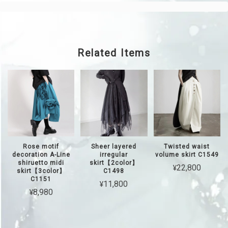
Related Items
Rose motif
Sheer layered
Twisted waist
decoration A-Line
irregular
volume skirt C1549
shiruetto midi
skirt【2color】
¥22,800
skirt【3color】
C1498
C1151
¥11,800
¥8,980