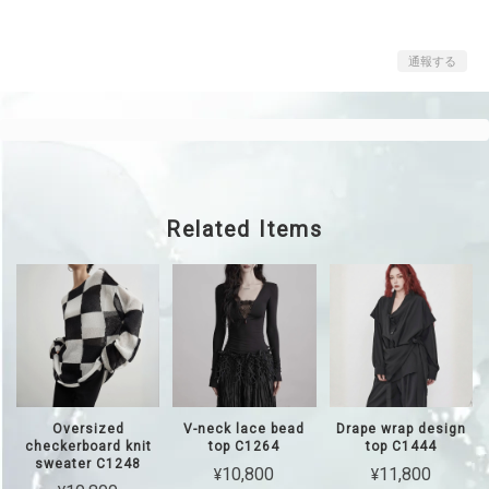
通報する
Related Items
Oversized
V-neck lace bead
Drape wrap design
checkerboard knit
top C1264
top C1444
sweater C1248
¥10,800
¥11,800