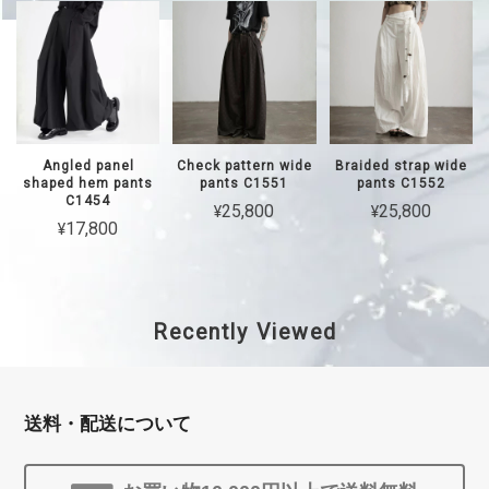
Angled panel
Check pattern wide
Braided strap wide
shaped hem pants
pants C1551
pants C1552
C1454
¥25,800
¥25,800
¥17,800
Recently Viewed
送料・配送について